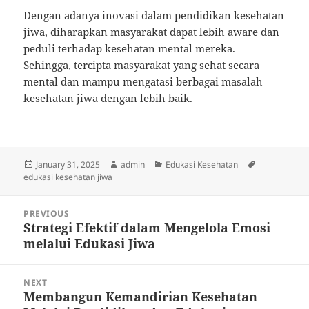
Dengan adanya inovasi dalam pendidikan kesehatan
jiwa, diharapkan masyarakat dapat lebih aware dan
peduli terhadap kesehatan mental mereka.
Sehingga, tercipta masyarakat yang sehat secara
mental dan mampu mengatasi berbagai masalah
kesehatan jiwa dengan lebih baik.
Posted
Author
Categories
Tags
January 31, 2025
admin
Edukasi Kesehatan
on
edukasi kesehatan jiwa
Post
PREVIOUS
navigation
Strategi Efektif dalam Mengelola Emosi
Previous
melalui Edukasi Jiwa
post:
NEXT
Membangun Kemandirian Kesehatan
Next