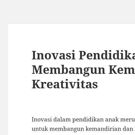
Inovasi Pendidik
Membangun Kema
Kreativitas
Inovasi dalam pendidikan anak meru
untuk membangun kemandirian dan k