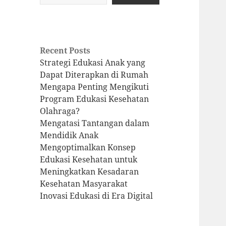
Recent Posts
Strategi Edukasi Anak yang
Dapat Diterapkan di Rumah
Mengapa Penting Mengikuti
Program Edukasi Kesehatan
Olahraga?
Mengatasi Tantangan dalam
Mendidik Anak
Mengoptimalkan Konsep
Edukasi Kesehatan untuk
Meningkatkan Kesadaran
Kesehatan Masyarakat
Inovasi Edukasi di Era Digital