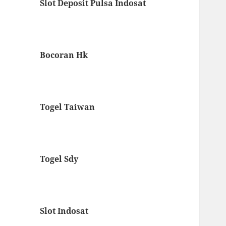
Slot Deposit Pulsa Indosat
Bocoran Hk
Togel Taiwan
Togel Sdy
Slot Indosat