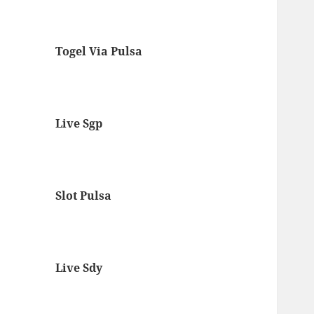
Togel Via Pulsa
Live Sgp
Slot Pulsa
Live Sdy