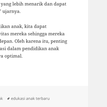
 yang lebih menarik dan dapat
 ujarnya.
kan anak, kita dapat
itas mereka sehingga mereka
epan. Oleh karena itu, penting
vasi dalam pendidikan anak
a optimal.
Tags
ak
edukasi anak terbaru