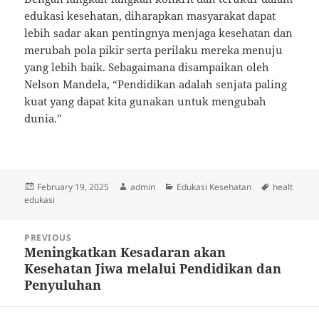
edukasi kesehatan, diharapkan masyarakat dapat
lebih sadar akan pentingnya menjaga kesehatan dan
merubah pola pikir serta perilaku mereka menuju
yang lebih baik. Sebagaimana disampaikan oleh
Nelson Mandela, “Pendidikan adalah senjata paling
kuat yang dapat kita gunakan untuk mengubah
dunia.”
Posted
Author
Categories
Tags
February 19, 2025
admin
Edukasi Kesehatan
healt
on
edukasi
Post
PREVIOUS
navigation
Meningkatkan Kesadaran akan
Previous
Kesehatan Jiwa melalui Pendidikan dan
post:
Penyuluhan