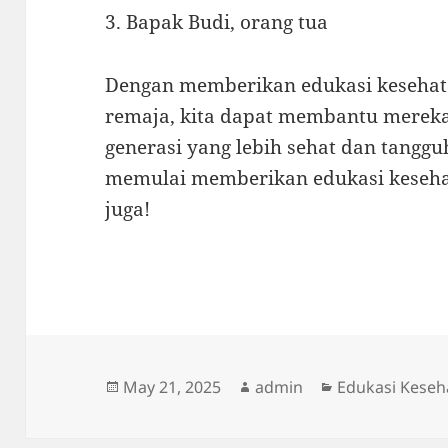
3. Bapak Budi, orang tua
Dengan memberikan edukasi kesehat
remaja, kita dapat membantu merek
generasi yang lebih sehat dan tangguh
memulai memberikan edukasi keseha
juga!
Posted
Author
Categories
May 21, 2025
admin
Edukasi Keseh
on