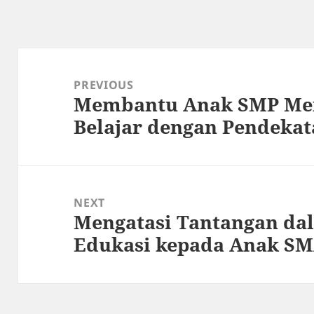
Post
navigation
PREVIOUS
Membantu Anak SMP Men
Previous
Belajar dengan Pendekat
post:
NEXT
Mengatasi Tantangan d
Next
Edukasi kepada Anak S
post: