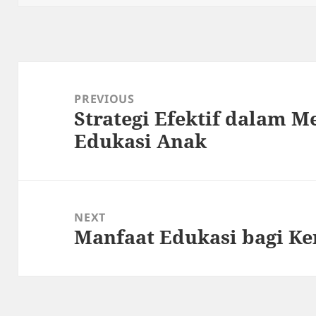
Post
navigation
PREVIOUS
Strategi Efektif dalam 
Previous
Edukasi Anak
post:
NEXT
Manfaat Edukasi bagi K
Next
post: