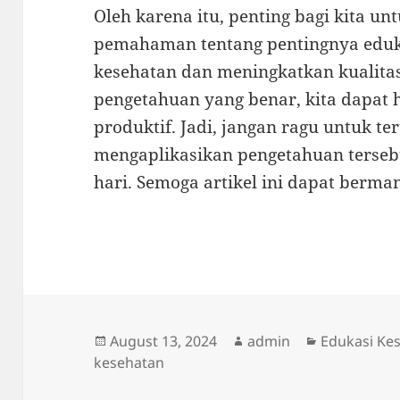
Oleh karena itu, penting bagi kita u
pemahaman tentang pentingnya eduk
kesehatan dan meningkatkan kualitas
pengetahuan yang benar, kita dapat h
produktif. Jadi, jangan ragu untuk te
mengaplikasikan pengetahuan terseb
hari. Semoga artikel ini dapat berman
Posted
Author
Categories
August 13, 2024
admin
Edukasi Ke
on
kesehatan