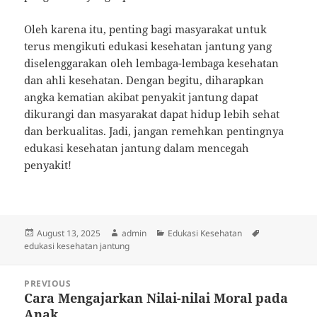
Oleh karena itu, penting bagi masyarakat untuk
terus mengikuti edukasi kesehatan jantung yang
diselenggarakan oleh lembaga-lembaga kesehatan
dan ahli kesehatan. Dengan begitu, diharapkan
angka kematian akibat penyakit jantung dapat
dikurangi dan masyarakat dapat hidup lebih sehat
dan berkualitas. Jadi, jangan remehkan pentingnya
edukasi kesehatan jantung dalam mencegah
penyakit!
Posted
Author
Categories
Tags
August 13, 2025
admin
Edukasi Kesehatan
on
edukasi kesehatan jantung
Post
PREVIOUS
navigation
Cara Mengajarkan Nilai-nilai Moral pada
Previous
Anak
post: