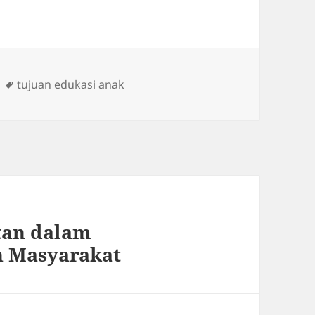
Tags
tujuan edukasi anak
tan dalam
n Masyarakat