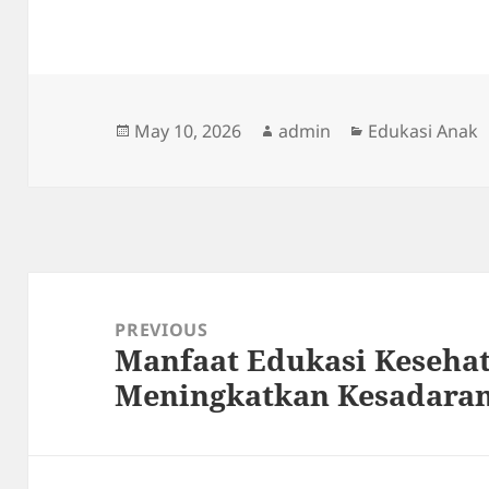
Posted
Author
Categories
May 10, 2026
admin
Edukasi Anak
on
Post
navigation
PREVIOUS
Manfaat Edukasi Keseha
Previous
Meningkatkan Kesadara
post: