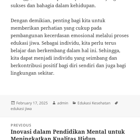
sukses dan bahagia dalam kehidupan.
Dengan demikian, penting bagi kita untuk
memberikan perhatian yang cukup pada
pembangunan kecerdasan emosional melalui proses
edukasi jiwa. Sebagai individu, kita perlu terus
belajar dan berkembang dalam hal ini. Sehingga,
kita dapat menjadi individu yang seimbang dan
berkontribusi positif bagi diri sendiri dan juga bagi
lingkungan sekitar.
Posted
Author
Categories
Tags
February 17, 2025
admin
Edukasi Kesehatan
on
edukasi jiwa
Post
PREVIOUS
navigation
Inovasi dalam Pendidikan Mental untuk
Previous
Meningkatkan Kualitas Hidup
post: