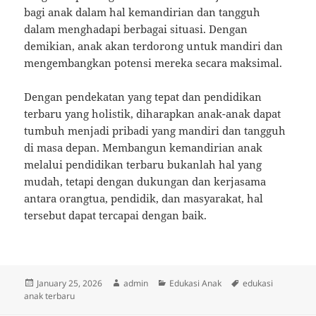
bagi anak dalam hal kemandirian dan tangguh
dalam menghadapi berbagai situasi. Dengan
demikian, anak akan terdorong untuk mandiri dan
mengembangkan potensi mereka secara maksimal.
Dengan pendekatan yang tepat dan pendidikan
terbaru yang holistik, diharapkan anak-anak dapat
tumbuh menjadi pribadi yang mandiri dan tangguh
di masa depan. Membangun kemandirian anak
melalui pendidikan terbaru bukanlah hal yang
mudah, tetapi dengan dukungan dan kerjasama
antara orangtua, pendidik, dan masyarakat, hal
tersebut dapat tercapai dengan baik.
Posted
Author
Categories
Tags
January 25, 2026
admin
Edukasi Anak
edukasi
on
anak terbaru