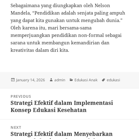
Sebagaimana yang diungkapkan oleh Nelson
Mandela, “Pendidikan adalah senjata paling ampuh
yang dapat kita gunakan untuk mengubah dunia.”
Oleh karena itu, mari bersama-sama
memperjuangkan pendidikan non-formal sebagai
sarana untuk membangun kemandirian dan
kreativitas dalam diri kita.
Posted
Author
Categories
Tags
January 14, 2026
admin
Edukasi Anak
edukasi
on
Post
PREVIOUS
navigation
Strategi Efektif dalam Implementasi
Previous
Konsep Edukasi Kesehatan
post:
NEXT
Strategi Efektif dalam Menyebarkan
Next