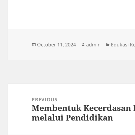
Posted
Author
Categorie
October 11, 2024
admin
Edukasi K
on
Post
navigation
PREVIOUS
Membentuk Kecerdasan 
Previous
melalui Pendidikan
post: