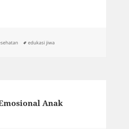
s
Tags
esehatan
edukasi jiwa
Emosional Anak