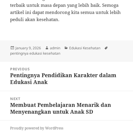
terbaik untuk masa depan yang lebih baik. Semoga
artikel ini dapat mendorong kita semua untuk lebih
peduli akan kesehatan.
Posted
Author
Categories
Tags
January 9, 2026
admin
Edukasi Kesehatan
on
pentingnya edukasi kesehatan
Post
PREVIOUS
navigation
Pentingnya Pendidikan Karakter dalam
Previous
Edukasi Anak
post:
NEXT
Membuat Pembelajaran Menarik dan
Next
Menyenangkan untuk Anak SD
post:
Proudly powered by WordPress