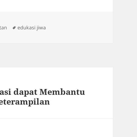
Tags
tan
edukasi jiwa
asi dapat Membantu
eterampilan