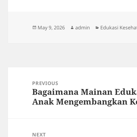
Posted
Author
Categories
May 9, 2026
admin
Edukasi Keseha
on
Post
navigation
PREVIOUS
Bagaimana Mainan Eduk
Previous
Anak Mengembangkan K
post:
NEXT