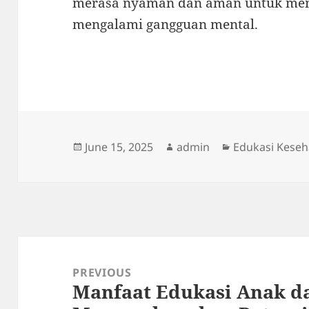
merasa nyaman dan aman untuk menc
mengalami gangguan mental.
Posted
Author
Categories
June 15, 2025
admin
Edukasi Keseh
on
Post
navigation
PREVIOUS
Manfaat Edukasi Anak d
Previous