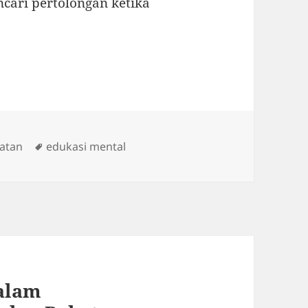
ari pertolongan ketika
Tags
atan
edukasi mental
alam