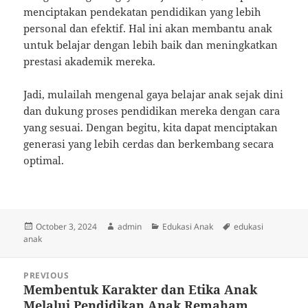
menciptakan pendekatan pendidikan yang lebih
personal dan efektif. Hal ini akan membantu anak
untuk belajar dengan lebih baik dan meningkatkan
prestasi akademik mereka.
Jadi, mulailah mengenal gaya belajar anak sejak dini
dan dukung proses pendidikan mereka dengan cara
yang sesuai. Dengan begitu, kita dapat menciptakan
generasi yang lebih cerdas dan berkembang secara
optimal.
Posted
Author
Categories
Tags
October 3, 2024
admin
Edukasi Anak
edukasi
on
anak
Post
PREVIOUS
navigation
Membentuk Karakter dan Etika Anak
Previous
Melalui Pendidikan Anak Remaham
post: