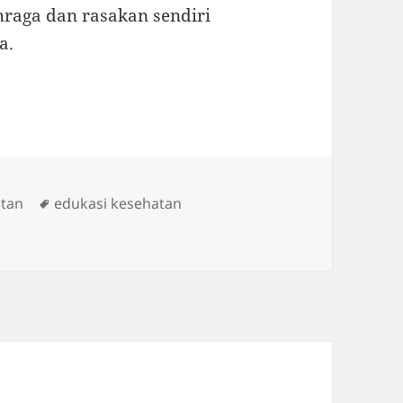
hraga dan rasakan sendiri
a.
Tags
atan
edukasi kesehatan