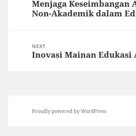
Menjaga Keseimbangan 
Previous
Non-Akademik dalam Ed
post:
NEXT
Inovasi Mainan Edukasi A
Next
post:
Proudly powered by WordPress