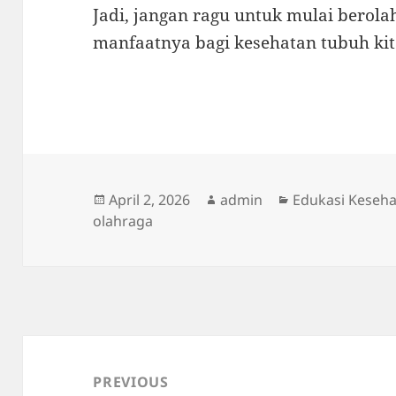
Jadi, jangan ragu untuk mulai berola
manfaatnya bagi kesehatan tubuh kit
Posted
Author
Categories
April 2, 2026
admin
Edukasi Keseh
on
olahraga
Post
navigation
PREVIOUS