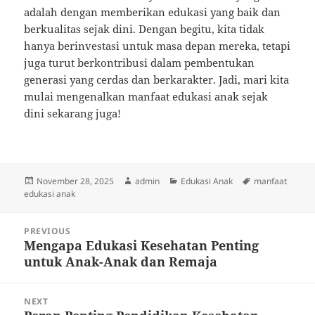
adalah dengan memberikan edukasi yang baik dan
berkualitas sejak dini. Dengan begitu, kita tidak
hanya berinvestasi untuk masa depan mereka, tetapi
juga turut berkontribusi dalam pembentukan
generasi yang cerdas dan berkarakter. Jadi, mari kita
mulai mengenalkan manfaat edukasi anak sejak
dini sekarang juga!
Posted
Author
Categories
Tags
November 28, 2025
admin
Edukasi Anak
manfaat
on
edukasi anak
Post
PREVIOUS
navigation
Mengapa Edukasi Kesehatan Penting
Previous
untuk Anak-Anak dan Remaja
post:
NEXT