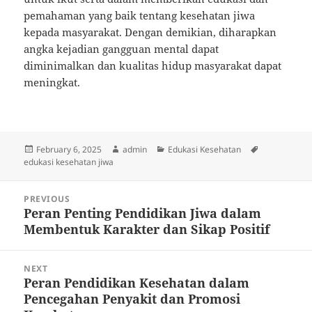
pemahaman yang baik tentang kesehatan jiwa
kepada masyarakat. Dengan demikian, diharapkan
angka kejadian gangguan mental dapat
diminimalkan dan kualitas hidup masyarakat dapat
meningkat.
Posted
Author
Categories
Tags
February 6, 2025
admin
Edukasi Kesehatan
on
edukasi kesehatan jiwa
Post
PREVIOUS
navigation
Peran Penting Pendidikan Jiwa dalam
Previous
Membentuk Karakter dan Sikap Positif
post:
NEXT
Peran Pendidikan Kesehatan dalam
Next
Pencegahan Penyakit dan Promosi
post: