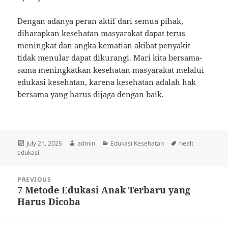
Dengan adanya peran aktif dari semua pihak,
diharapkan kesehatan masyarakat dapat terus
meningkat dan angka kematian akibat penyakit
tidak menular dapat dikurangi. Mari kita bersama-
sama meningkatkan kesehatan masyarakat melalui
edukasi kesehatan, karena kesehatan adalah hak
bersama yang harus dijaga dengan baik.
Posted
Author
Categories
Tags
July 21, 2025
admin
Edukasi Kesehatan
healt
on
edukasi
Post
PREVIOUS
navigation
7 Metode Edukasi Anak Terbaru yang
Previous
Harus Dicoba
post: