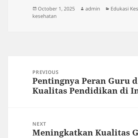
Posted
Author
Categories
October 1, 2025
admin
Edukasi Ke
on
kesehatan
Post
navigation
PREVIOUS
Pentingnya Peran Guru 
Previous
Kualitas Pendidikan di I
post:
NEXT
Meningkatkan Kualitas 
Next