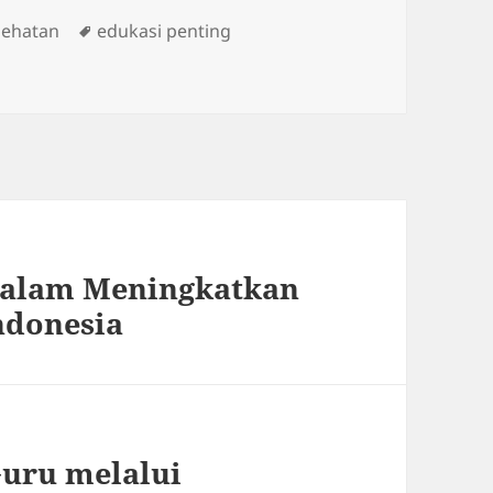
Tags
sehatan
edukasi penting
dalam Meningkatkan
ndonesia
Guru melalui