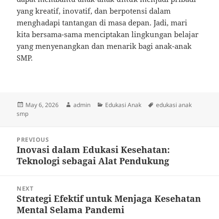
yang kreatif, inovatif, dan berpotensi dalam
menghadapi tantangan di masa depan. Jadi, mari
kita bersama-sama menciptakan lingkungan belajar
yang menyenangkan dan menarik bagi anak-anak
SMP.
Posted
Author
Categories
Tags
May 6, 2026
admin
Edukasi Anak
edukasi anak
on
smp
Post
PREVIOUS
navigation
Inovasi dalam Edukasi Kesehatan:
Previous
Teknologi sebagai Alat Pendukung
post:
NEXT
Strategi Efektif untuk Menjaga Kesehatan
Next
Mental Selama Pandemi
post: