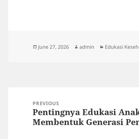
Posted
Author
Categories
June 27, 2026
admin
Edukasi Keseh
on
Post
navigation
PREVIOUS
Pentingnya Edukasi Ana
Previous
Membentuk Generasi Pen
post: