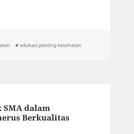
Tags
atan
edukasi penting kesehatan
k SMA dalam
erus Berkualitas