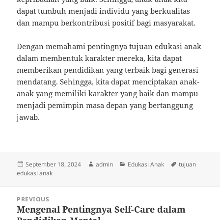
dapat tumbuh menjadi individu yang berkualitas
dan mampu berkontribusi positif bagi masyarakat.
Dengan memahami pentingnya tujuan edukasi anak
dalam membentuk karakter mereka, kita dapat
memberikan pendidikan yang terbaik bagi generasi
mendatang. Sehingga, kita dapat menciptakan anak-
anak yang memiliki karakter yang baik dan mampu
menjadi pemimpin masa depan yang bertanggung
jawab.
Posted
Author
Categories
Tags
September 18, 2024
admin
Edukasi Anak
tujuan
on
edukasi anak
Post
PREVIOUS
navigation
Mengenal Pentingnya Self-Care dalam
Previous