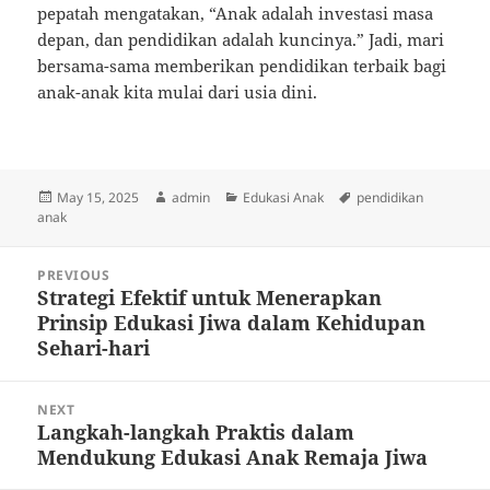
pepatah mengatakan, “Anak adalah investasi masa
depan, dan pendidikan adalah kuncinya.” Jadi, mari
bersama-sama memberikan pendidikan terbaik bagi
anak-anak kita mulai dari usia dini.
Posted
Author
Categories
Tags
May 15, 2025
admin
Edukasi Anak
pendidikan
on
anak
Post
PREVIOUS
navigation
Strategi Efektif untuk Menerapkan
Previous
Prinsip Edukasi Jiwa dalam Kehidupan
post:
Sehari-hari
NEXT
Langkah-langkah Praktis dalam
Next
Mendukung Edukasi Anak Remaja Jiwa
post: