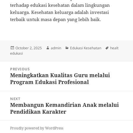
terhadap edukasi kesehatan dalam lingkungan
keluarga. Kesehatan keluarga adalah investasi
terbaik untuk masa depan yang lebih baik.
Posted
Author
Categories
Tags
October 2, 2025
admin
Edukasi Kesehatan
healt
on
edukasi
Post
PREVIOUS
navigation
Meningkatkan Kualitas Guru melalui
Previous
Program Edukasi Profesional
post:
NEXT
Membangun Kemandirian Anak melalui
Next
Pendidikan Karakter
post:
Proudly powered by WordPress