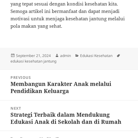
yang tepat sesuai dengan kondisi kesehatan kita.
Semoga artikel ini bermanfaat dan dapat menjadi
motivasi untuk menjaga kesehatan jantung melalui
pola makan yang sehat.
Posted
Author
Categories
Tags
September 21, 2024
admin
Edukasi Kesehatan
on
edukasi kesehatan jantung
Post
PREVIOUS
navigation
Membangun Karakter Anak melalui
Previous
Pendidikan Keluarga
post:
NEXT
Strategi Terbaik dalam Mendukung
Next
Edukasi Anak di Sekolah dan di Rumah
post: