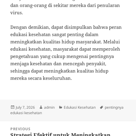
dan orang-orang di sekitar mereka dari penularan
virus.
Dengan demikian, dapat disimpulkan bahwa peran
edukasi kesehatan sangat penting dalam
meningkatkan kualitas hidup masyarakat. Melalui
edukasi kesehatan, masyarakat dapat memperoleh
pengetahuan yang cukup mengenai pentingnya
menjaga kesehatan dan mencegah penyakit,
sehingga dapat meningkatkan kualitas hidup
mereka secara keseluruhan.
Posted
Author
Categories
Tags
July 7, 2026
admin
Edukasi Kesehatan
pentingnya
on
edukasi kesehatan
Post
PREVIOUS
navigation
Strategi Efektif untuk Meningkatkan
Previous