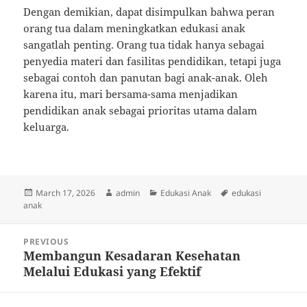
Dengan demikian, dapat disimpulkan bahwa peran
orang tua dalam meningkatkan edukasi anak
sangatlah penting. Orang tua tidak hanya sebagai
penyedia materi dan fasilitas pendidikan, tetapi juga
sebagai contoh dan panutan bagi anak-anak. Oleh
karena itu, mari bersama-sama menjadikan
pendidikan anak sebagai prioritas utama dalam
keluarga.
Posted
Author
Categories
Tags
March 17, 2026
admin
Edukasi Anak
edukasi
on
anak
Post
PREVIOUS
navigation
Membangun Kesadaran Kesehatan
Previous
Melalui Edukasi yang Efektif
post: