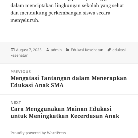
dalam menciptakan lingkungan sekolah yang sehat
dan mendukung perkembangan siswa secara
menyeluruh.
Posted
Author
Categories
Tags
August 7, 2025
admin
Edukasi Kesehatan
edukasi
on
kesehatan
Post
PREVIOUS
navigation
Mengatasi Tantangan dalam Menerapkan
Previous
Edukasi Anak SMA
post:
NEXT
Cara Menggunakan Mainan Edukasi
Next
untuk Meningkatkan Kecerdasan Anak
post:
Proudly powered by WordPress