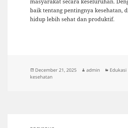
masyarakat secara keseluruhan. D
baik tentang pentingnya kesehatan,
hidup lebih sehat dan produktif.
Posted
Author
Categor
December 21, 2025
admin
Edukasi
on
kesehatan
Post
navigation