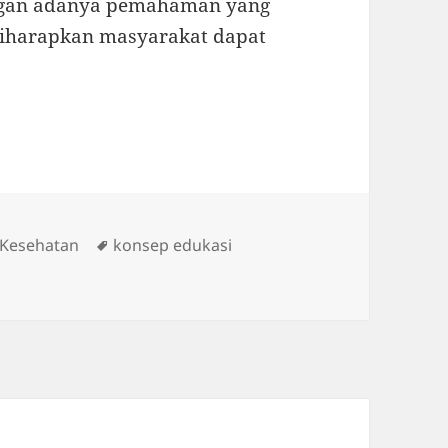
engan adanya pemahaman yang
 diharapkan masyarakat dapat
ies
Tags
 Kesehatan
konsep edukasi