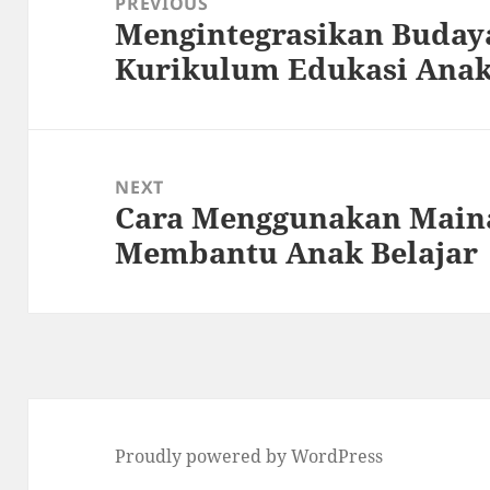
PREVIOUS
Mengintegrasikan Buday
Previous
Kurikulum Edukasi Ana
post:
NEXT
Cara Menggunakan Main
Next
Membantu Anak Belajar
post:
Proudly powered by WordPress