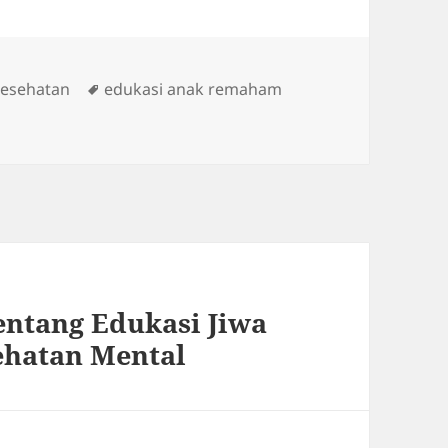
es
Tags
Kesehatan
edukasi anak remaham
ntang Edukasi Jiwa
ehatan Mental