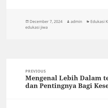
Posted
Author
Categori
December 7, 2024
admin
Edukasi 
on
edukasi jiwa
Post
navigation
PREVIOUS
Mengenal Lebih Dalam te
Previous
dan Pentingnya Bagi Kes
post: