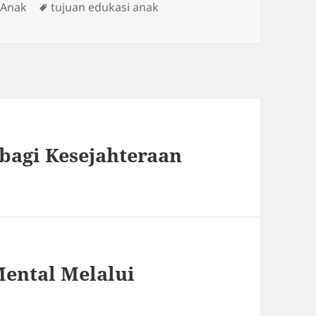
ies
Tags
 Anak
tujuan edukasi anak
bagi Kesejahteraan
ental Melalui