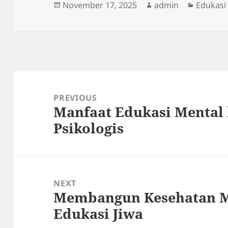
Posted
Author
Categor
November 17, 2025
admin
Edukasi
on
Post
navigation
PREVIOUS
Manfaat Edukasi Mental 
Previous
Psikologis
post:
NEXT
Membangun Kesehatan M
Next
Edukasi Jiwa
post: