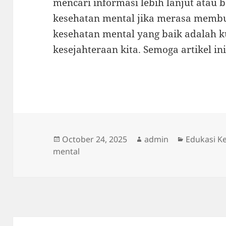
mencari informasi lebih lanjut atau 
kesehatan mental jika merasa membu
kesehatan mental yang baik adalah 
kesejahteraan kita. Semoga artikel i
Posted
Author
Categorie
October 24, 2025
admin
Edukasi K
on
mental
Post