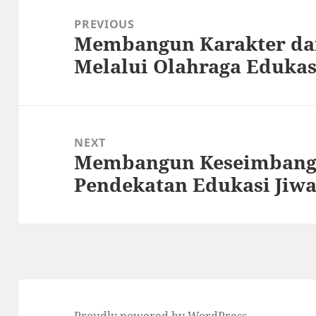
navigation
PREVIOUS
Membangun Karakter dan
Previous
Melalui Olahraga Edukas
post:
NEXT
Membangun Keseimbanga
Next
Pendekatan Edukasi Jiwa
post:
Proudly powered by WordPress