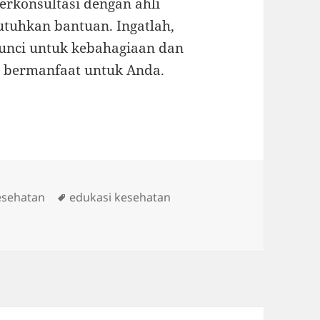
berkonsultasi dengan ahli
tuhkan bantuan. Ingatlah,
kunci untuk kebahagiaan dan
ni bermanfaat untuk Anda.
s
Tags
esehatan
edukasi kesehatan