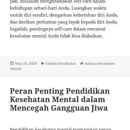
Jadi, mulailah mengutamakan self-care dalam
kehidupan sehari-hari Anda. Luangkan waktu
untuk diri sendiri, dengarkan kebutuhan diri Anda,
dan berikan perhatian yang layak kepada diri Anda.
Ingatlah, pentingnya self-care dalam merawat
kesehatan mental Anda tidak bisa diabaikan.
Posted
Categories
Tags
May 24, 2026
Edukasi Kesehatan
edukasi kesehatan
on
mental
Peran Penting Pendidikan
Kesehatan Mental dalam
Mencegah Gangguan Jiwa
Pendidikan kesehatan mental memainkan peran