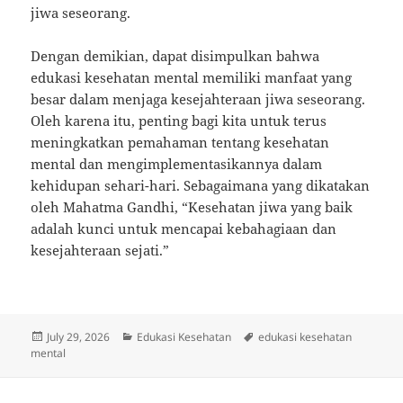
jiwa seseorang.
Dengan demikian, dapat disimpulkan bahwa
edukasi kesehatan mental memiliki manfaat yang
besar dalam menjaga kesejahteraan jiwa seseorang.
Oleh karena itu, penting bagi kita untuk terus
meningkatkan pemahaman tentang kesehatan
mental dan mengimplementasikannya dalam
kehidupan sehari-hari. Sebagaimana yang dikatakan
oleh Mahatma Gandhi, “Kesehatan jiwa yang baik
adalah kunci untuk mencapai kebahagiaan dan
kesejahteraan sejati.”
Posted
Categories
Tags
July 29, 2026
Edukasi Kesehatan
edukasi kesehatan
on
mental