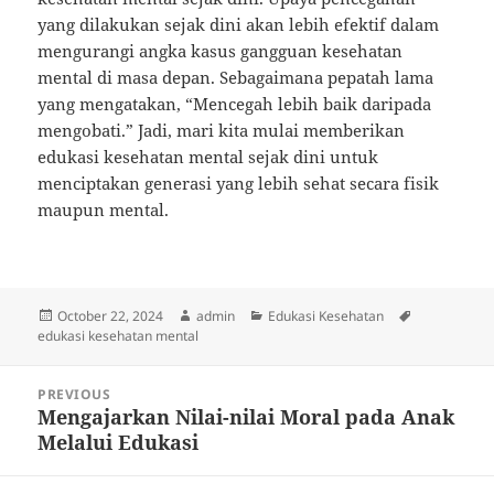
yang dilakukan sejak dini akan lebih efektif dalam
mengurangi angka kasus gangguan kesehatan
mental di masa depan. Sebagaimana pepatah lama
yang mengatakan, “Mencegah lebih baik daripada
mengobati.” Jadi, mari kita mulai memberikan
edukasi kesehatan mental sejak dini untuk
menciptakan generasi yang lebih sehat secara fisik
maupun mental.
Posted
Author
Categories
Tags
October 22, 2024
admin
Edukasi Kesehatan
on
edukasi kesehatan mental
Post
PREVIOUS
navigation
Mengajarkan Nilai-nilai Moral pada Anak
Previous
Melalui Edukasi
post: