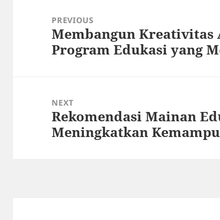
Post
navigation
PREVIOUS
Membangun Kreativitas 
Previous
Program Edukasi yang 
post:
NEXT
Rekomendasi Mainan Edu
Next
Meningkatkan Kemampu
post: