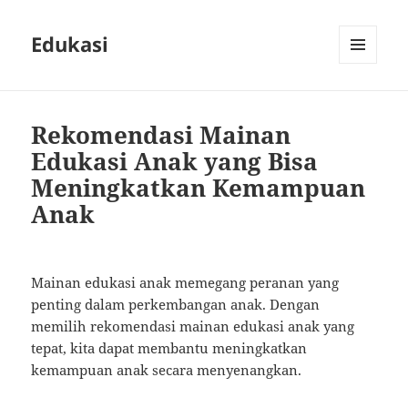
Edukasi
MENU
AND
WIDGETS
Rekomendasi Mainan
Edukasi Anak yang Bisa
Meningkatkan Kemampuan
Anak
Mainan edukasi anak memegang peranan yang
penting dalam perkembangan anak. Dengan
memilih rekomendasi mainan edukasi anak yang
tepat, kita dapat membantu meningkatkan
kemampuan anak secara menyenangkan.